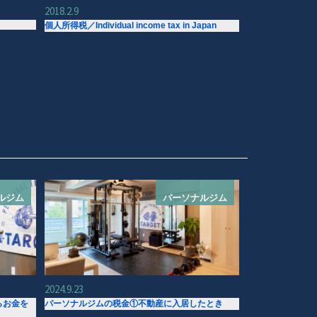
2018.2.9
個人所得税／Individual income tax in Japan
ルジム
パーソナルジム
2024.9.23
らお金を
パーソナルジムの税金①不動産に入居したとき