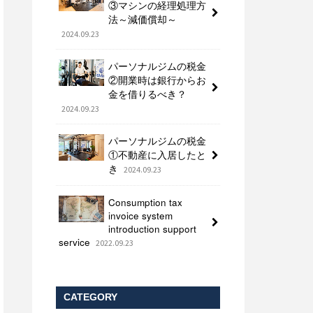
③マシンの経理処理方
法～減価償却～
2024.09.23
パーソナルジムの税金
②開業時は銀行からお
金を借りるべき？
2024.09.23
パーソナルジムの税金
①不動産に入居したと
き
2024.09.23
Consumption tax
invoice system
introduction support
service
2022.09.23
CATEGORY