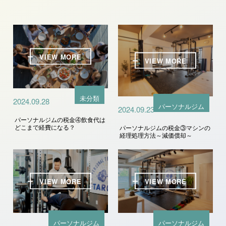
VIEW MORE
VIEW MORE
未分類
2024.09.28
パーソナルジム
2024.09.23
パーソナルジムの税金④飲食代は
どこまで経費になる？
パーソナルジムの税金③マシンの
経理処理方法～減価償却～
VIEW MORE
VIEW MORE
パーソナルジム
パーソナルジム