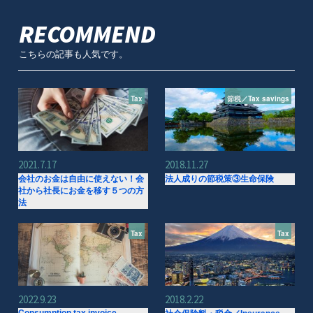
RECOMMEND
こちらの記事も人気です。
Tax
節税／Tax savings
2021.7.17
2018.11.27
会社のお金は自由に使えない！会
法人成りの節税策③生命保険
社から社長にお金を移す５つの方
法
Tax
Tax
2022.9.23
2018.2.22