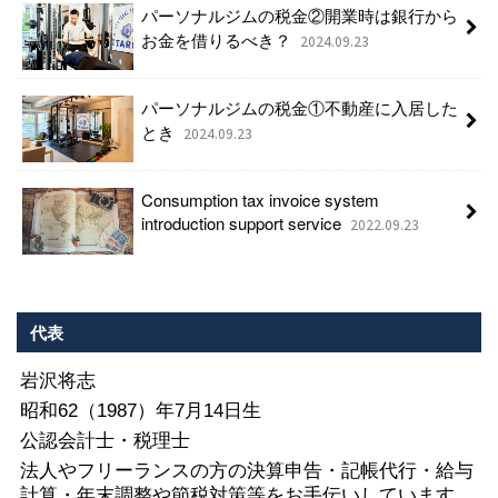
パーソナルジムの税金②開業時は銀行から
お金を借りるべき？
2024.09.23
パーソナルジムの税金①不動産に入居した
とき
2024.09.23
Consumption tax invoice system
introduction support service
2022.09.23
代表
岩沢将志
昭和62（1987）年7月14日生
公認会計士・税理士
法人やフリーランスの方の決算申告・記帳代行・給与
計算・年末調整や節税対策等をお手伝いしています。