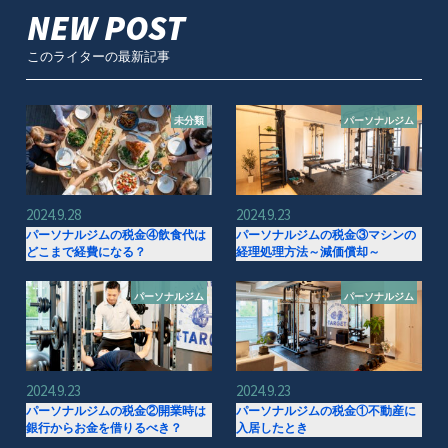
NEW POST
このライターの最新記事
未分類
パーソナルジム
2024.9.28
2024.9.23
パーソナルジムの税金④飲食代は
パーソナルジムの税金③マシンの
どこまで経費になる？
経理処理方法～減価償却～
パーソナルジム
パーソナルジム
2024.9.23
2024.9.23
パーソナルジムの税金②開業時は
パーソナルジムの税金①不動産に
銀行からお金を借りるべき？
入居したとき