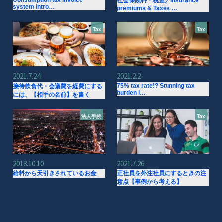
Consumption tax invoice
社会保険料・税金／Insurance
system intro…
premiums & Taxes …
Tax
Tax
2021.7.24
2021.2.2
75% tax rate!? Stunning tax
接待飲食代・会議費を経費にする
burden i…
には、【相手の名前】を書く
法人手続
Tax
2018.10.10
2021.7.26
給料から天引きされているお金
正社員を外注社員にするときの注
意点【事例から考える】