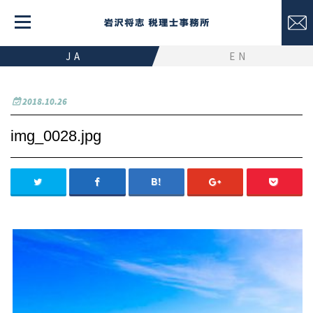
JA
EN
2018.10.26
img_0028.jpg