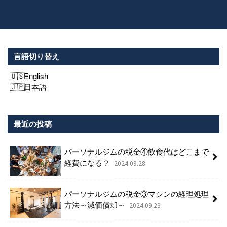
言語切り替え
English
日本語
最近の投稿
パーソナルジムの税金④飲食代はどこまで
経費になる？
2024.09.28
パーソナルジムの税金③マシンの経理処理
方法～減価償却～
2024.09.23