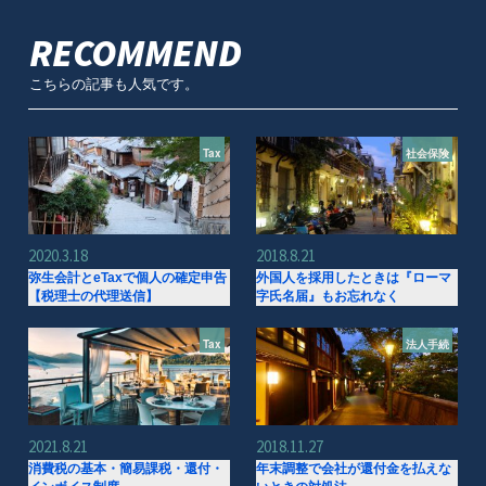
RECOMMEND
こちらの記事も人気です。
Tax
社会保険
2020.3.18
2018.8.21
弥生会計とeTaxで個人の確定申告
外国人を採用したときは『ローマ
【税理士の代理送信】
字氏名届』もお忘れなく
Tax
法人手続
2021.8.21
2018.11.27
消費税の基本・簡易課税・還付・
年末調整で会社が還付金を払えな