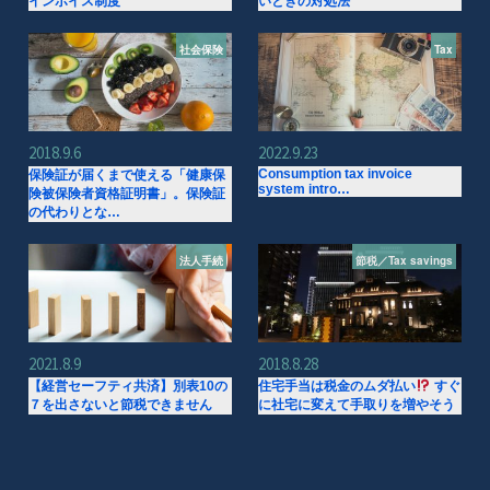
インボイス制度
いときの対処法
社会保険
Tax
2018.9.6
2022.9.23
Consumption tax invoice
保険証が届くまで使える「健康保
system intro…
険被保険者資格証明書」。保険証
の代わりとな…
法人手続
節税／Tax savings
2021.8.9
2018.8.28
【経営セーフティ共済】別表10の
住宅手当は税金のムダ払い
すぐ
７を出さないと節税できません
に社宅に変えて手取りを増やそう