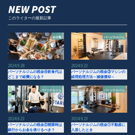
NEW POST
このライターの最新記事
未分類
パーソナルジム
2024.9.28
2024.9.23
パーソナルジムの税金④飲食代は
パーソナルジムの税金③マシンの
どこまで経費になる？
経理処理方法～減価償却～
パーソナルジム
パーソナルジム
2024.9.23
2024.9.23
パーソナルジムの税金②開業時は
パーソナルジムの税金①不動産に
銀行からお金を借りるべき？
入居したとき