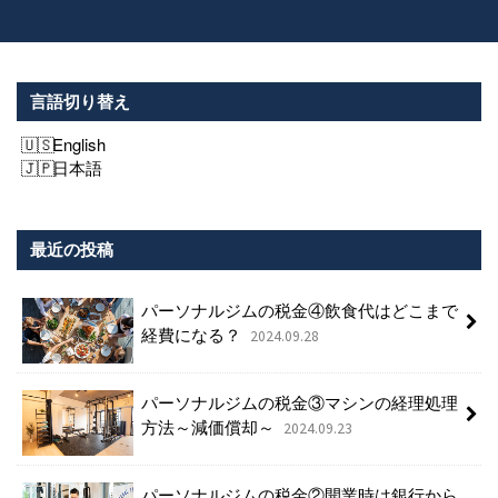
言語切り替え
English
日本語
最近の投稿
パーソナルジムの税金④飲食代はどこまで
経費になる？
2024.09.28
パーソナルジムの税金③マシンの経理処理
方法～減価償却～
2024.09.23
パーソナルジムの税金②開業時は銀行から