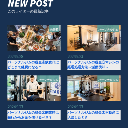
NEW POST
このライターの最新記事
未分類
パーソナルジム
2024.9.28
2024.9.23
パーソナルジムの税金④飲食代は
パーソナルジムの税金③マシンの
どこまで経費になる？
経理処理方法～減価償却～
パーソナルジム
パーソナルジム
2024.9.23
2024.9.23
パーソナルジムの税金②開業時は
パーソナルジムの税金①不動産に
銀行からお金を借りるべき？
入居したとき