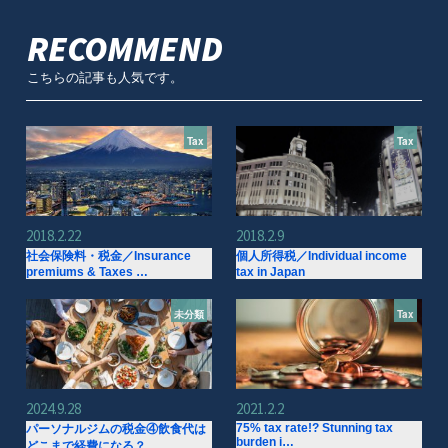
RECOMMEND
こちらの記事も人気です。
Tax
Tax
2018.2.22
2018.2.9
社会保険料・税金／Insurance
個人所得税／Individual income
premiums & Taxes …
tax in Japan
未分類
Tax
2024.9.28
2021.2.2
75% tax rate!? Stunning tax
パーソナルジムの税金④飲食代は
burden i…
どこまで経費になる？