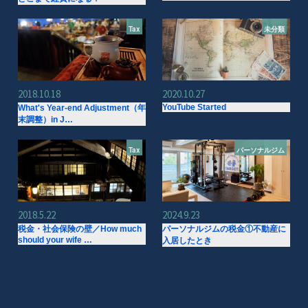
Tax
未分類
2018.10.18
2020.10.27
YouTube Started
What's Year-end Adjustment（年
末調整）in J…
Tax
パーソナルジム
2018.5.22
2024.9.23
税金・社会保険の壁／How much
パーソナルジムの税金①不動産に
should your wife …
入居したとき