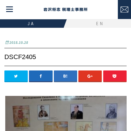
JA
EN
2018.10.28
DSCF2405