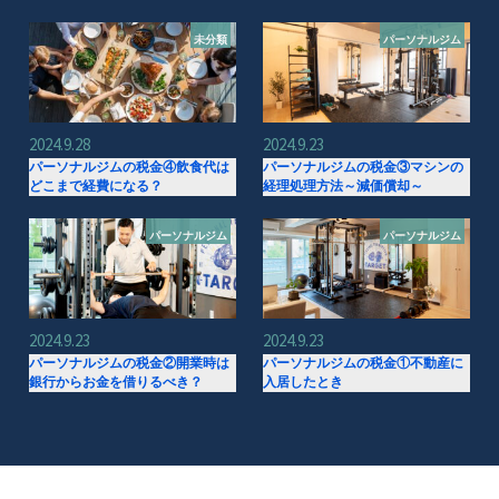
未分類
パーソナルジム
2024.9.28
2024.9.23
パーソナルジムの税金④飲食代は
パーソナルジムの税金③マシンの
どこまで経費になる？
経理処理方法～減価償却～
パーソナルジム
パーソナルジム
2024.9.23
2024.9.23
パーソナルジムの税金②開業時は
パーソナルジムの税金①不動産に
銀行からお金を借りるべき？
入居したとき