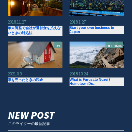
2018.11.27
2018.1.27
Start your own business in
年末調整で会社が還付金を払えな
Japan
いときの対処法
Tax
LIFE HACK
2021.6.9
2018.10.24
What is Furusato Nozei /
家を売ったときの税金
Hometown Do…
NEW POST
このライターの最新記事