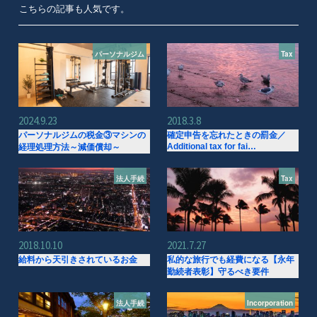
こちらの記事も人気です。
パーソナルジム
Tax
2024.9.23
2018.3.8
パーソナルジムの税金③マシンの
確定申告を忘れたときの罰金／
Additional tax for fai…
経理処理方法～減価償却～
法人手続
Tax
2018.10.10
2021.7.27
給料から天引きされているお金
私的な旅行でも経費になる【永年
勤続者表彰】守るべき要件
法人手続
Incorporation