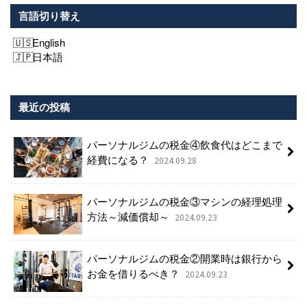
言語切り替え
English
日本語
最近の投稿
パーソナルジムの税金④飲食代はどこまで
経費になる？
2024.09.28
パーソナルジムの税金③マシンの経理処理
方法～減価償却～
2024.09.23
パーソナルジムの税金②開業時は銀行から
お金を借りるべき？
2024.09.23