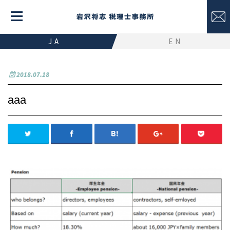
JA
EN
2018.07.18
aaa