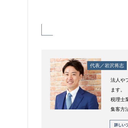
代表／岩沢将志
法人や
ます。
税理士
集客方
詳しい