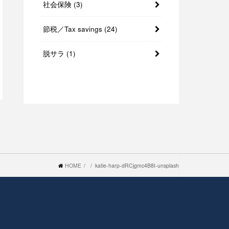
社会保険
(3)
節税／Tax savings
(24)
脱サラ
(1)
HOME
katie-harp-dRCjgmc4B8I-unsplash