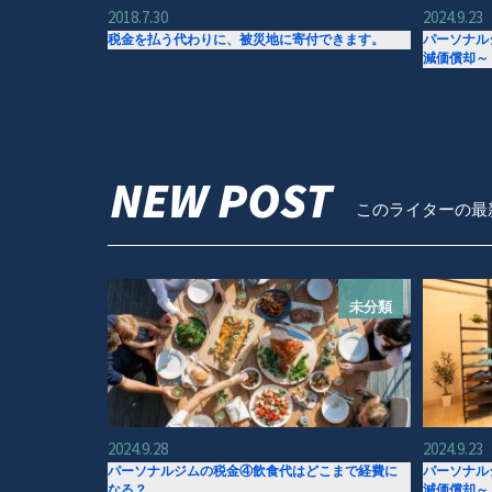
2018.7.30
2024.9.23
税金を払う代わりに、被災地に寄付できます。
パーソナル
減価償却～
NEW POST
このライターの最
未分類
2024.9.28
2024.9.23
パーソナルジムの税金④飲食代はどこまで経費に
パーソナル
なる？
減価償却～