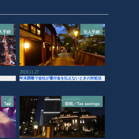
人手続
法人手続
2018.11.27
年末調整で会社が還付金を払えないときの対処法
Tax
節税／Tax savings