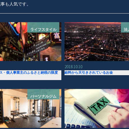
記事も人気です。
ライフスタイル
法
2018.10.10
ス・個人事業主のふるさと納税の限度
給料から天引きされているお金
パーソナルジム