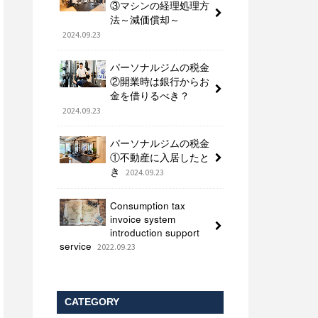
③マシンの経理処理方
法～減価償却～
2024.09.23
パーソナルジムの税金
②開業時は銀行からお
金を借りるべき？
2024.09.23
パーソナルジムの税金
①不動産に入居したと
き
2024.09.23
Consumption tax
invoice system
introduction support
service
2022.09.23
CATEGORY