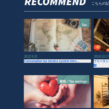
RECOMMEND
こちらの
Tax
2022.9.23
2018.10.17
Consumption tax invoice system intro…
フリーラン
額
節税／Tax savings