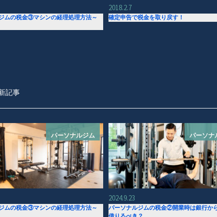
2018.2.7
ジムの税金③マシンの経理処理方法～
確定申告で税金を取り戻す！
新記事
パーソナルジム
パーソナ
2024.9.23
ジムの税金③マシンの経理処理方法～
パーソナルジムの税金②開業時は銀行か
借りるべき？