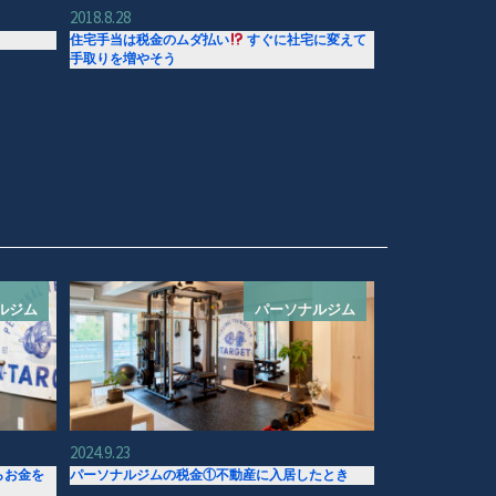
2018.8.28
住宅手当は税金のムダ払い
すぐに社宅に変えて
手取りを増やそう
ルジム
パーソナルジム
2024.9.23
らお金を
パーソナルジムの税金①不動産に入居したとき