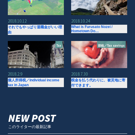
2018.10.12
2018.10.24
What is Furusato Nozei /
それでもやっぱり退職金がいい理
Hometown Do…
由
Tax
節税／Tax savings
2018.2.9
2018.7.30
個人所得税／Individual income
税金を払う代わりに、被災地に寄
tax in Japan
付できます。
NEW POST
このライターの最新記事