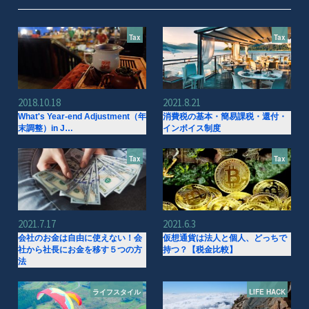
Tax
Tax
2018.10.18
2021.8.21
What's Year-end Adjustment（年
消費税の基本・簡易課税・還付・
末調整）in J…
インボイス制度
Tax
Tax
2021.7.17
2021.6.3
会社のお金は自由に使えない！会
仮想通貨は法人と個人、どっちで
社から社長にお金を移す５つの方
持つ？【税金比較】
法
ライフスタイル
LIFE HACK