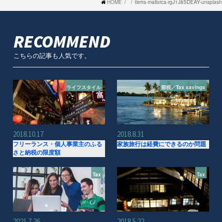
HOME
tierra-mallorca-rgJ1J8SDEAY-unsplash
RECOMMEND
こちらの記事も人気です。
ライフスタイル
節税／Tax savings
2018.10.17
2018.8.31
フリーランス・個人事業主のふる
家族旅行は経費にできるのか問題
さと納税の限度額
Tax
Tax
2021.7.26
2018.5.22