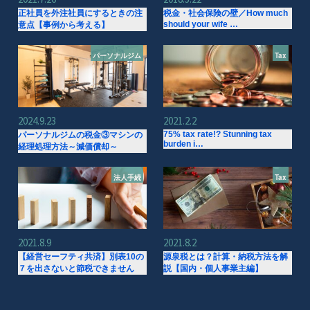
正社員を外注社員にするときの注
税金・社会保険の壁／How much
should your wife …
意点【事例から考える】
パーソナルジム
Tax
2024.9.23
2021.2.2
75% tax rate!? Stunning tax
パーソナルジムの税金③マシンの
burden i…
経理処理方法～減価償却～
法人手続
Tax
2021.8.9
2021.8.2
【経営セーフティ共済】別表10の
源泉税とは？計算・納税方法を解
７を出さないと節税できません
説【国内・個人事業主編】