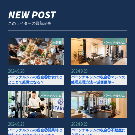
NEW POST
このライターの最新記事
未分類
パーソナルジム
2024.9.28
2024.9.23
パーソナルジムの税金④飲食代は
パーソナルジムの税金③マシンの
どこまで経費になる？
経理処理方法～減価償却～
パーソナルジム
パーソナルジム
2024.9.23
2024.9.23
パーソナルジムの税金②開業時は
パーソナルジムの税金①不動産に