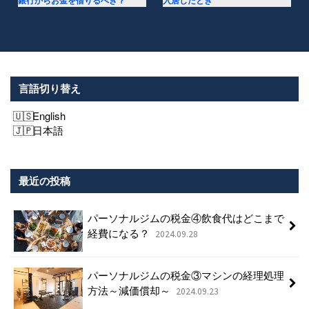
銀行からお金を借りるべき？
入居したとき
言語切り替え
English
日本語
最近の投稿
パーソナルジムの税金④飲食代はどこまで
経費になる？
2024.09.28
パーソナルジムの税金③マシンの経理処理
方法～減価償却～
2024.09.23