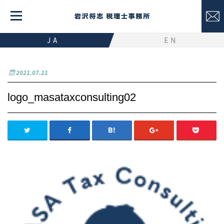
JA
EN
2021.07.21
logo_masataxconsulting02