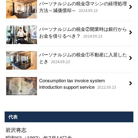
パーソナルジムの税金③マシンの経理処理
方法～減価償却～
2024.09.23
パーソナルジムの税金②開業時は銀行から
お金を借りるべき？
2024.09.23
パーソナルジムの税金①不動産に入居した
とき
2024.09.23
Consumption tax invoice system
introduction support service
2022.09.23
代表
岩沢将志