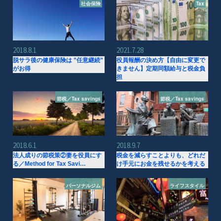
社会保険
Tax
2018.8.1
2021.7.28
脱サラ後の健康保険は ”任意継続”
役員報酬の決め方【自由に変更で
がお得
きません】定期同額給与と税金負
担
節税／Tax savings
節税／Tax savings
2018.6.1
2018.9.7
法人成りの節税策②妻を役員にす
税金を減らすことよりも、どれだ
る／Method for Tax Savi…
け手元にお金を残せるかを考える
パーソナルジム
ライフスタイル