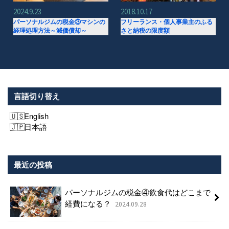
2024.9.23
2018.10.17
パーソナルジムの税金③マシンの
フリーランス・個人事業主のふる
経理処理方法～減価償却～
さと納税の限度額
言語切り替え
English
日本語
最近の投稿
パーソナルジムの税金④飲食代はどこまで
経費になる？
2024.09.28