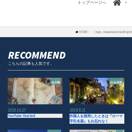
トップページへ
HOME
logo_masataxconsulting02
RECOMMEND
こちらの記事も人気です。
未分類
社会保険
2020.10.27
2018.8.21
YouTube Started
外国人を採用したときは『ローマ
字氏名届』もお忘れなく