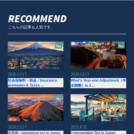
RECOMMEND
こちらの記事も人気です。
Tax
Tax
2020.12.17
2020.12.17
社会保険料・税金／Insurance
What's Year-end Adjustment（年
premiums & Taxes …
末調整）in J…
Tax
Tax
2020.12.17
2021.8.21
Consumption Tax in Japan
住民税／Inhabitant tax in Japan