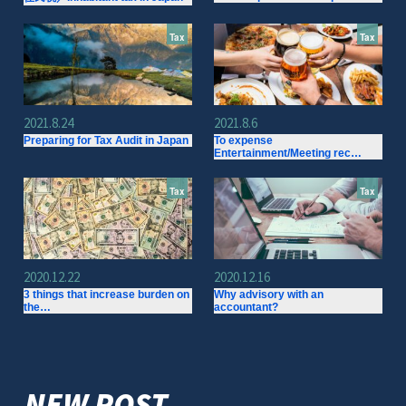
Tax
Tax
2021.8.24
2021.8.6
Preparing for Tax Audit in Japan
To expense
Entertainment/Meeting rec…
Tax
Tax
2020.12.22
2020.12.16
3 things that increase burden on
Why advisory with an
the…
accountant?
NEW POST