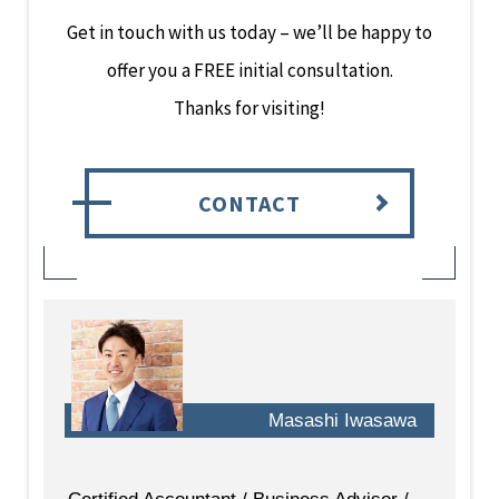
Get in touch with us today – we’ll be happy to
offer you a FREE initial consultation.
Thanks for visiting!
CONTACT
Masashi Iwasawa