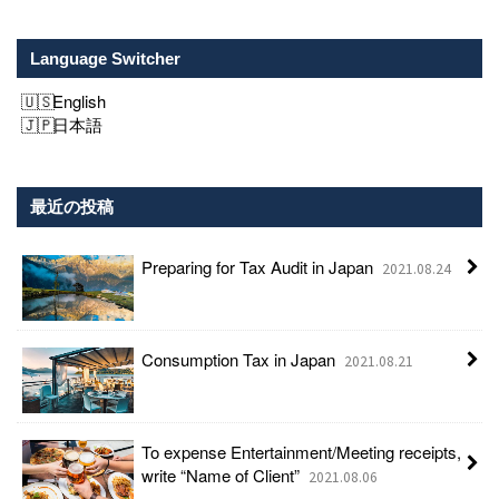
Language Switcher
English
日本語
最近の投稿
Preparing for Tax Audit in Japan
2021.08.24
Consumption Tax in Japan
2021.08.21
To expense Entertainment/Meeting receipts,
write “Name of Client”
2021.08.06