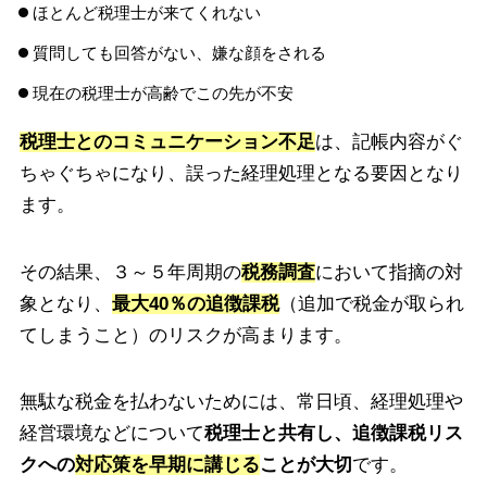
ほとんど税理士が来てくれない
質問しても回答がない、嫌な顔をされる
現在の税理士が高齢でこの先が不安
税理士とのコミュニケーション不足
は、記帳内容がぐ
ちゃぐちゃになり、誤った経理処理となる要因となり
ます。
その結果、３～５年周期の
税務調査
において指摘の対
象となり、
最大40％の追徴課税
（追加で税金が取られ
てしまうこと）のリスクが高まります。
無駄な税金を払わないためには、常日頃、経理処理や
経営環境などについて
税理士と共有し、追徴課税リス
クへの
対応策を早期に講じる
ことが大切
です。