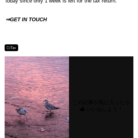
today since only 1 week is left for the tax return.
⇒GET IN TOUCH
Tax
この記事が気に入ったら
いいねしよう！