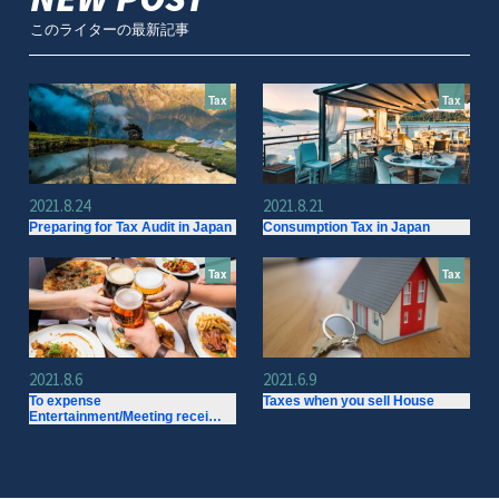
このライターの最新記事
Tax
Tax
2021.8.24
2021.8.21
Preparing for Tax Audit in Japan
Consumption Tax in Japan
Tax
Tax
2021.8.6
2021.6.9
To expense
Taxes when you sell House
Entertainment/Meeting recei…