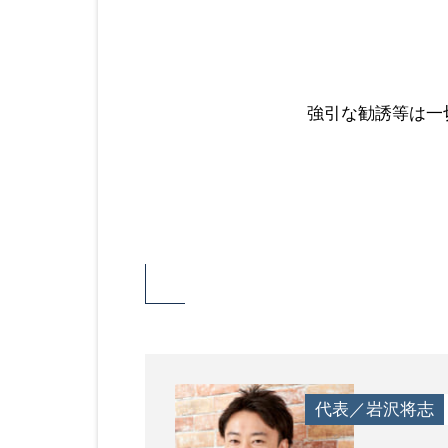
強引な勧誘等は一
代表／岩沢将志