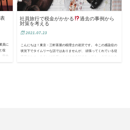
表
社員旅行で税金がかかる
過去の事例から
対策を考える
2021.07.23
業員に
こんにちは！東京・三軒茶屋の税理士の岩沢です。 今この感染症の
と役
状況下でタイムリーな話ではありませんが、 頑張ってくれている従
、完全
業員のため、あるいは社長一人だけの会社であっても、 会社のお金
で社員旅行に行けたら、しかもそれが…