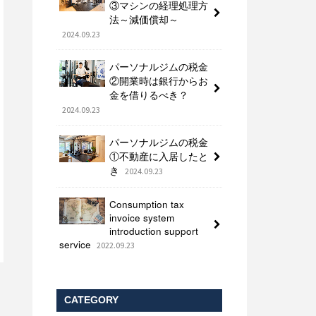
③マシンの経理処理方
法～減価償却～
2024.09.23
パーソナルジムの税金
②開業時は銀行からお
金を借りるべき？
2024.09.23
パーソナルジムの税金
①不動産に入居したと
き
2024.09.23
Consumption tax
invoice system
introduction support
service
2022.09.23
CATEGORY