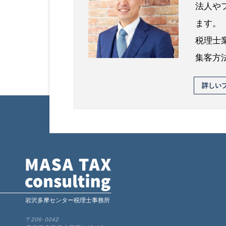
法人や
ます。
税理士
集客方
詳しい
岩沢多摩センター税理士事務所
〒206-0042