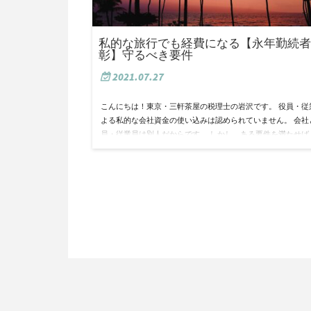
私的な旅行でも経費になる【永年勤続者
彰】守るべき要件
2021.07.27
こんにちは！東京・三軒茶屋の税理士の岩沢です。 役員・従
よる私的な会社資金の使い込みは認められていません。 会社
員・従業員は別人だからです。 しかし、ある要件を満たせば
プライベートの旅費を会社経費に出来る…