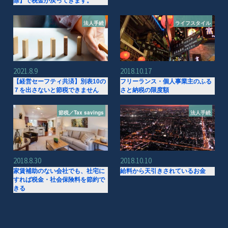
除】で税金が戻ってきます。
法人手続
ライフスタイル
2021.8.9
2018.10.17
【経営セーフティ共済】別表10の
フリーランス・個人事業主のふる
７を出さないと節税できません
さと納税の限度額
節税／Tax savings
法人手続
2018.8.30
2018.10.10
家賃補助のない会社でも、社宅に
給料から天引きされているお金
すれば税金・社会保険料を節約で
きる