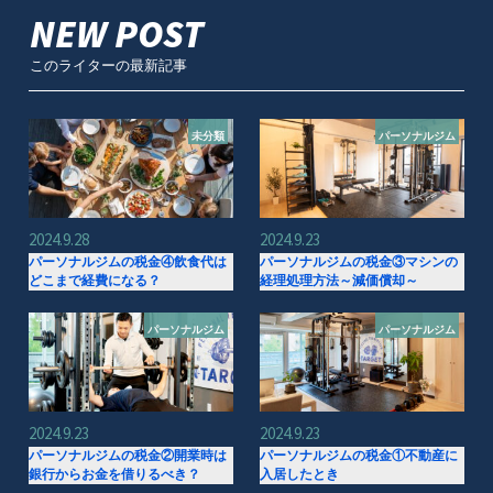
NEW POST
このライターの最新記事
未分類
パーソナルジム
2024.9.28
2024.9.23
パーソナルジムの税金④飲食代は
パーソナルジムの税金③マシンの
どこまで経費になる？
経理処理方法～減価償却～
パーソナルジム
パーソナルジム
2024.9.23
2024.9.23
パーソナルジムの税金②開業時は
パーソナルジムの税金①不動産に
銀行からお金を借りるべき？
入居したとき