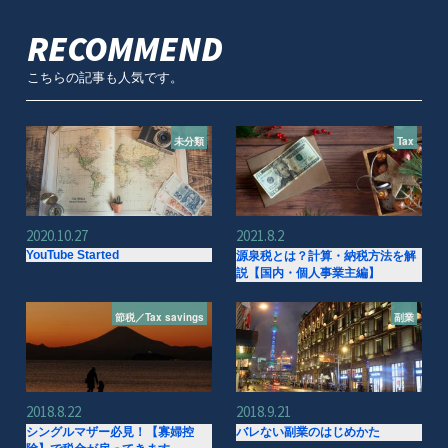
RECOMMEND
こちらの記事も人気です。
未分類
Tax
2020.10.27
2021.8.2
YouTube Started
源泉税とは？計算・納税方法を解
説【国内・個人事業主編】
節税／Tax savings
副業
2018.8.22
2018.9.21
シングルマザー必見！【寡婦控
バレない副業のはじめかた