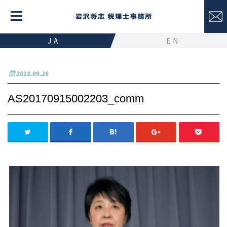
JA
EN
2018.09.26
AS20170915002203_comm