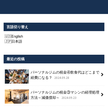
言語切り替え
English
日本語
最近の投稿
パーソナルジムの税金④飲食代はどこまで
経費になる？
2024.09.28
パーソナルジムの税金③マシンの経理処理
方法～減価償却～
2024.09.23