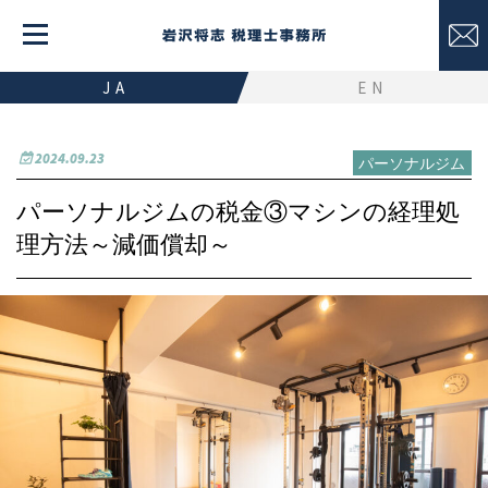
JA
EN
2024.09.23
パーソナルジム
パーソナルジムの税金③マシンの経理処
理方法～減価償却～