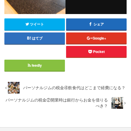
ツイート
シェア
はてブ
Google+
Pocket
feedly
パーソナルジムの税金④飲食代はどこまで経費になる？
パーソナルジムの税金②開業時は銀行からお金を借りる
べき？