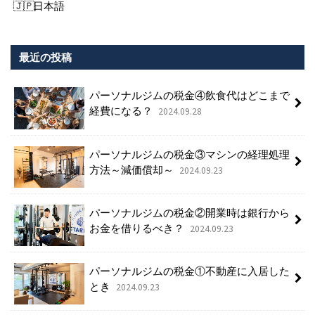
日本語
最近の投稿
パーソナルジムの税金④飲食代はどこまで
経費になる？
2024.09.28
パーソナルジムの税金③マシンの経理処理
方法～減価償却～
2024.09.23
パーソナルジムの税金②開業時は銀行から
お金を借りるべき？
2024.09.23
パーソナルジムの税金①不動産に入居した
とき
2024.09.23