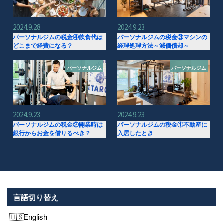
2024.9.28
2024.9.23
パーソナルジムの税金④飲食代は
パーソナルジムの税金③マシンの
どこまで経費になる？
経理処理方法～減価償却～
パーソナルジム
パーソナルジム
2024.9.23
2024.9.23
パーソナルジムの税金②開業時は
パーソナルジムの税金①不動産に
銀行からお金を借りるべき？
入居したとき
言語切り替え
English