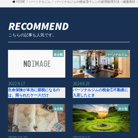
HOME
パーソナルジム
パーソナルジムの税金③マシンの経理処理方法～減価償却～
RECOMMEND
こちらの記事も人気です。
未分類
パーソナルジム
2022.9.17
2024.9.23
生命保険が本当に節税になるの
パーソナルジムの税金①不動産に
は、限られたケースだけ
入居したとき
未分類
未分類
2020.10.27
2022.9.17