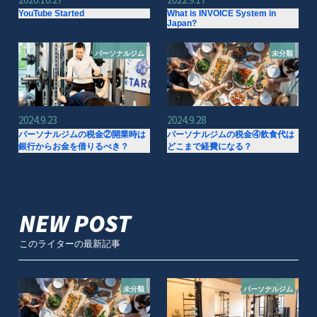
YouTube Started
What is INVOICE System in
Japan?
パーソナルジム
未分類
2024.9.23
2024.9.28
パーソナルジムの税金②開業時は
パーソナルジムの税金④飲食代は
銀行からお金を借りるべき？
どこまで経費になる？
NEW POST
このライターの最新記事
未分類
パーソナルジム