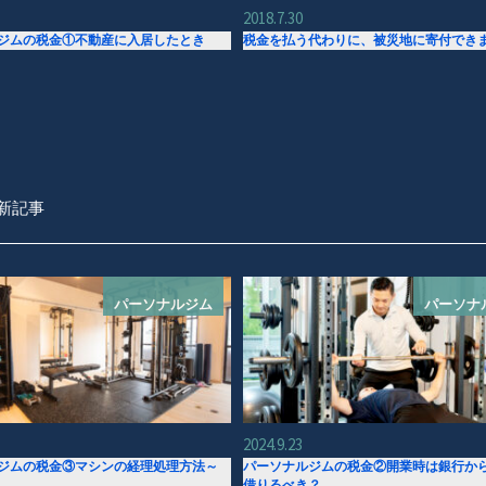
2018.7.30
ジムの税金①不動産に入居したとき
税金を払う代わりに、被災地に寄付でき
新記事
パーソナルジム
パーソナ
2024.9.23
ジムの税金③マシンの経理処理方法～
パーソナルジムの税金②開業時は銀行か
借りるべき？