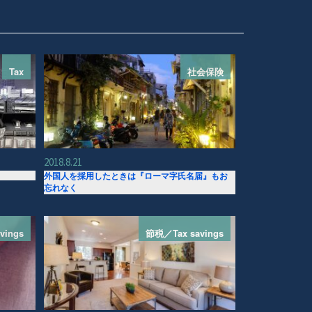
Tax
社会保険
2018.8.21
外国人を採用したときは『ローマ字氏名届』もお
忘れなく
vings
節税／Tax savings