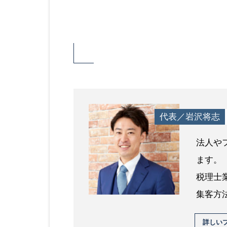
代表／岩沢将志
法人や
ます。
税理士
集客方
詳しい