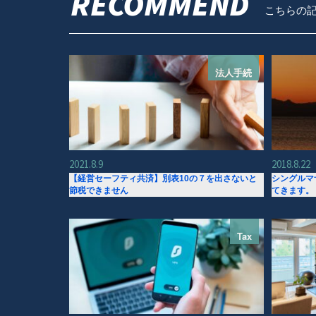
RECOMMEND
こちらの
法人手続
2021.8.9
2018.8.22
【経営セーフティ共済】別表10の７を出さないと
シングルマ
節税できません
てきます。
Tax