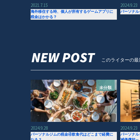
2021.7.15
2024.9.23
海外移住する時、個人が所有するゲームアプリに
パーソナル
税金はかかる？
NEW POST
このライターの最
未分類
2024.9.28
2024.9.23
パーソナルジムの税金④飲食代はどこまで経費に
パーソナル
なる？
減価償却～