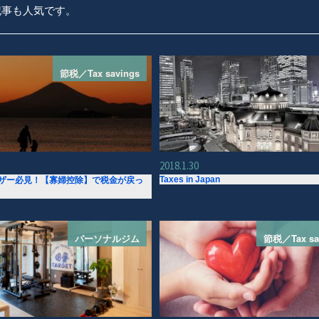
記事も人気です。
節税／Tax savings
2018.1.30
Taxes in Japan
ザー必見！【寡婦控除】で税金が戻っ
パーソナルジム
節税／Tax sa