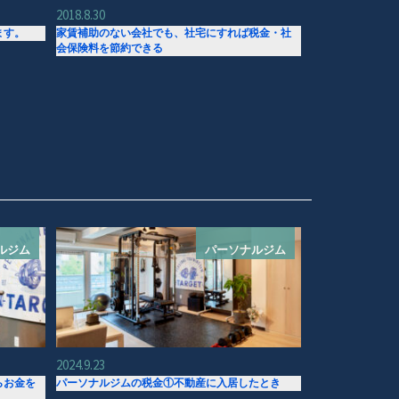
2018.8.30
ます。
家賃補助のない会社でも、社宅にすれば税金・社
会保険料を節約できる
ルジム
パーソナルジム
2024.9.23
らお金を
パーソナルジムの税金①不動産に入居したとき