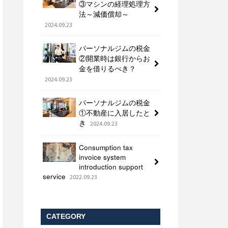
③マシンの経理処理方
法～減価償却～
2024.09.23
パーソナルジムの税金
②開業時は銀行からお
金を借りるべき？
2024.09.23
パーソナルジムの税金
①不動産に入居したと
き
2024.09.23
Consumption tax
invoice system
introduction support
service
2022.09.23
CATEGORY