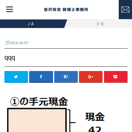
JA
EN
2018.09.07
qqq