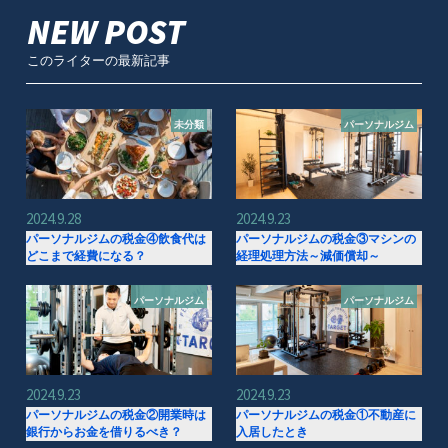
NEW POST
このライターの最新記事
未分類
パーソナルジム
2024.9.28
2024.9.23
パーソナルジムの税金④飲食代は
パーソナルジムの税金③マシンの
どこまで経費になる？
経理処理方法～減価償却～
パーソナルジム
パーソナルジム
2024.9.23
2024.9.23
パーソナルジムの税金②開業時は
パーソナルジムの税金①不動産に
銀行からお金を借りるべき？
入居したとき