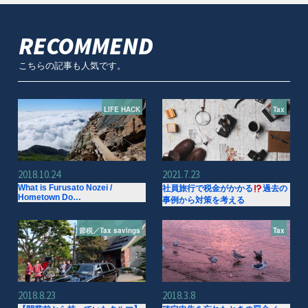
RECOMMEND
こちらの記事も人気です。
LIFE HACK
Tax
2018.10.24
2021.7.23
What is Furusato Nozei /
社員旅行で税金がかかる
過去の
Hometown Do…
事例から対策を考える
節税／Tax savings
Tax
2018.8.23
2018.3.8