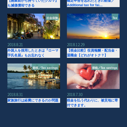
【開業前から持っていたクルマ】
確定申告を忘れたときの罰金／
Additional tax for fai…
も減価償却できる
社会保険
Tax
2018.8.21
2018.12.29
外国人を採用したときは『ローマ
【税金比較】役員報酬・配当金・
字氏名届』もお忘れなく
退職金【どれがオトク？】
節税／Tax savings
節税／Tax savings
2018.8.31
2018.7.30
家族旅行は経費にできるのか問題
税金を払う代わりに、被災地に寄
付できます。