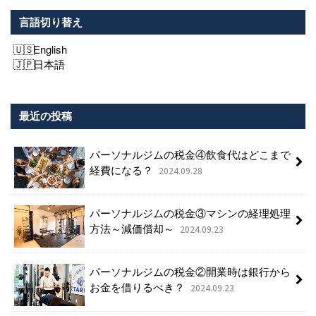
言語切り替え
English
日本語
最近の投稿
パーソナルジムの税金④飲食代はどこまで
経費になる？
2024.09.28
パーソナルジムの税金③マシンの経理処理
方法～減価償却～
2024.09.23
パーソナルジムの税金②開業時は銀行から
お金を借りるべき？
2024.09.23