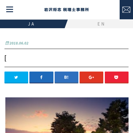
JA
EN
2018.06.02
[