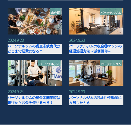
未分類
パーソナルジム
2024.9.28
2024.9.23
パーソナルジムの税金④飲食代は
パーソナルジムの税金③マシンの
どこまで経費になる？
経理処理方法～減価償却～
パーソナルジム
パーソナルジム
2024.9.23
2024.9.23
パーソナルジムの税金②開業時は
パーソナルジムの税金①不動産に
銀行からお金を借りるべき？
入居したとき