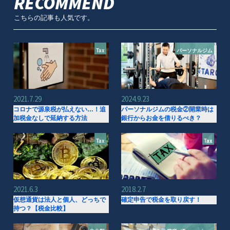
RECOMMEND
こちらの記事も人気です。
Tax
パーソナルジム
2021.7.29
2024.9.23
コロナで源泉税が払えない…！追
パーソナルジムの税金②開業時は
加税金なしで延納する方法
銀行からお金を借りるべき？
Tax
Tax
2021.6.3
2018.2.7
仮想通貨は法人と個人、どっちで
確定申告で税金を取り戻す！
持つ？【税金比較】