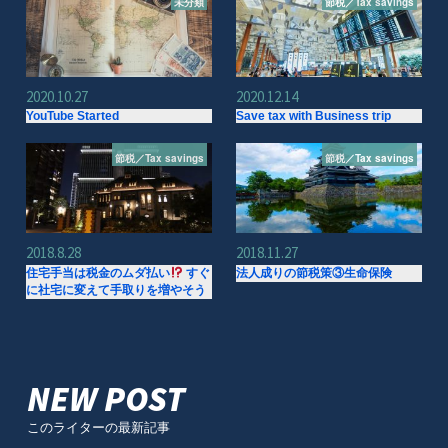
未分類
節税／Tax savings
2020.10.27
2020.12.14
YouTube Started
Save tax with Business trip
節税／Tax savings
節税／Tax savings
2018.8.28
2018.11.27
住宅手当は税金のムダ払い
すぐ
法人成りの節税策③生命保険
に社宅に変えて手取りを増やそう
NEW POST
このライターの最新記事