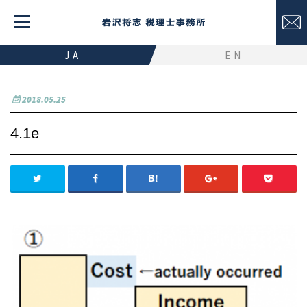
JA
EN
2018.05.25
4.1e