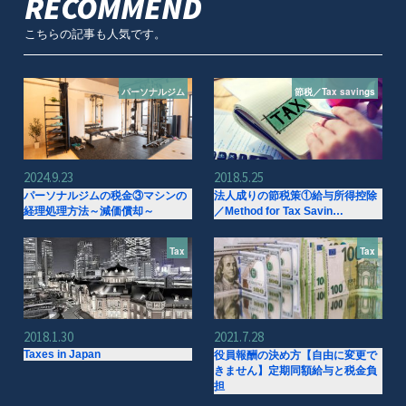
RECOMMEND
こちらの記事も人気です。
パーソナルジム
節税／Tax savings
2024.9.23
2018.5.25
パーソナルジムの税金③マシンの
法人成りの節税策①給与所得控除
経理処理方法～減価償却～
／Method for Tax Savin…
Tax
Tax
2018.1.30
2021.7.28
Taxes in Japan
役員報酬の決め方【自由に変更で
きません】定期同額給与と税金負
担