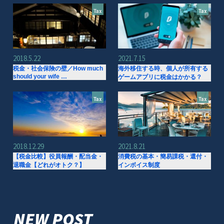
Tax
Tax
2018.5.22
2021.7.15
税金・社会保険の壁／How much
海外移住する時、個人が所有する
should your wife …
ゲームアプリに税金はかかる？
Tax
Tax
2018.12.29
2021.8.21
【税金比較】役員報酬・配当金・
消費税の基本・簡易課税・還付・
退職金【どれがオトク？】
インボイス制度
NEW POST