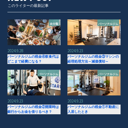
このライターの最新記事
未分類
パーソナルジム
2024.9.28
2024.9.23
パーソナルジムの税金④飲食代は
パーソナルジムの税金③マシンの
どこまで経費になる？
経理処理方法～減価償却～
パーソナルジム
パーソナルジム
2024.9.23
2024.9.23
パーソナルジムの税金②開業時は
パーソナルジムの税金①不動産に
銀行からお金を借りるべき？
入居したとき