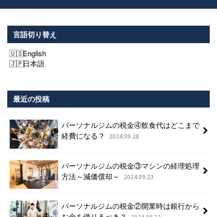
言語切り替え
English
日本語
最近の投稿
パーソナルジムの税金④飲食代はどこまで
経費になる？
2024.09.28
パーソナルジムの税金③マシンの経理処理
方法～減価償却～
2024.09.23
パーソナルジムの税金②開業時は銀行から
お金を借りるべき？