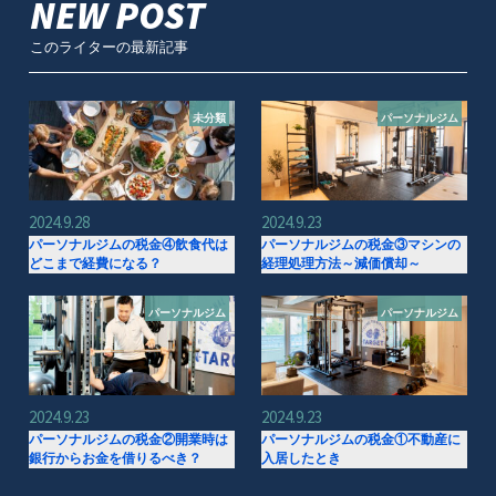
NEW POST
このライターの最新記事
未分類
パーソナルジム
2024.9.28
2024.9.23
パーソナルジムの税金④飲食代は
パーソナルジムの税金③マシンの
どこまで経費になる？
経理処理方法～減価償却～
パーソナルジム
パーソナルジム
2024.9.23
2024.9.23
パーソナルジムの税金②開業時は
パーソナルジムの税金①不動産に
銀行からお金を借りるべき？
入居したとき