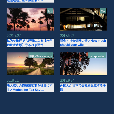
経理処理方法～減価償却～
Tax
Tax
2021.7.27
2018.5.22
私的な旅行でも経費になる【永年
税金・社会保険の壁／How much
should your wife …
勤続者表彰】守るべき要件
節税／Tax savings
Incorporation
2018.6.1
2018.9.24
法人成りの節税策②妻を役員にす
外国人が日本で会社を設立する手
る／Method for Tax Savi…
順