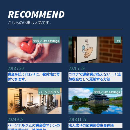
RECOMMEND
こちらの記事も人気です。
節税／Tax savings
Tax
2018.7.30
2021.7.29
税金を払う代わりに、被災地に寄
コロナで源泉税が払えない…！追
付できます。
加税金なしで延納する方法
パーソナルジム
節税／Tax savings
2024.9.23
2018.11.27
パーソナルジムの税金③マシンの
法人成りの節税策③生命保険