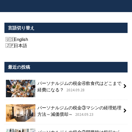
言語切り替え
English
日本語
最近の投稿
パーソナルジムの税金④飲食代はどこまで
経費になる？
2024.09.28
パーソナルジムの税金③マシンの経理処理
方法～減価償却～
2024.09.23
パーソナルジムの税金②開業時は銀行から