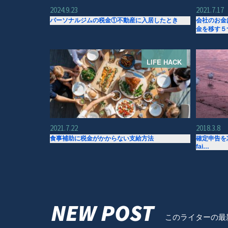
2024.9.23
2021.7.17
パーソナルジムの税金①不動産に入居したとき
会社のお金
金を移す５
LIFE HACK
2021.7.22
2018.3.8
食事補助に税金がかからない支給方法
確定申告を忘れ
fai…
NEW POST
このライターの最