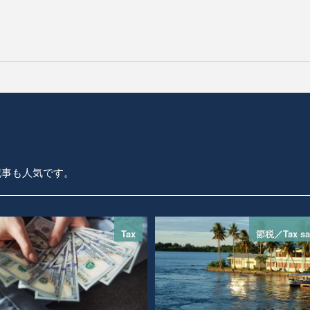
記事も人気です。
Tax
節税／Tax sa