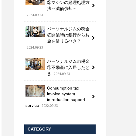
③マシンの経理処理方
法～減価償却～
2024.09.23
パーソナルジムの税金
②開業時は銀行からお
金を借りるべき？
2024.09.23
パーソナルジムの税金
①不動産に入居したと
き
2024.09.23
Consumption tax
invoice system
introduction support
service
2022.09.23
CATEGORY