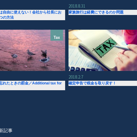
2018.8.31
は自由に使えない！会社から社長にお
家族旅行は経費にできるのか問題
つの方法
Tax
2018.2.7
たときの罰金／Additional tax for
確定申告で税金を取り戻す！
新記事