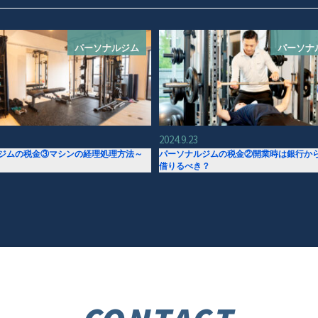
パーソナルジム
パーソナ
2024.9.23
ジムの税金③マシンの経理処理方法～
パーソナルジムの税金②開業時は銀行か
借りるべき？