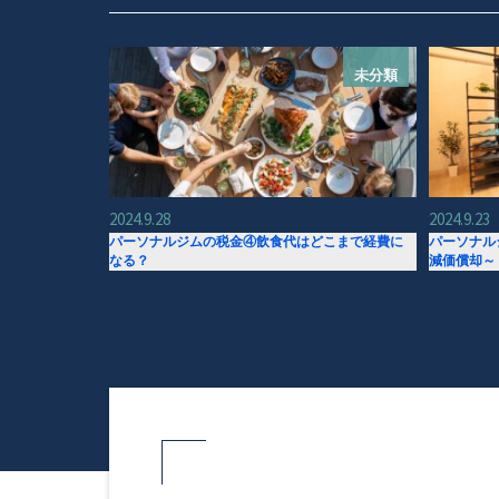
未分類
2024.9.28
2024.9.23
パーソナルジムの税金④飲食代はどこまで経費に
パーソナル
なる？
減価償却～