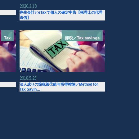
2020.3.18
弥生会計とeTaxで個人の確定申告【税理士の代理
送信】
Tax
節税／Tax savings
2018.5.25
法人成りの節税策①給与所得控除／Method for
Tax Savin…