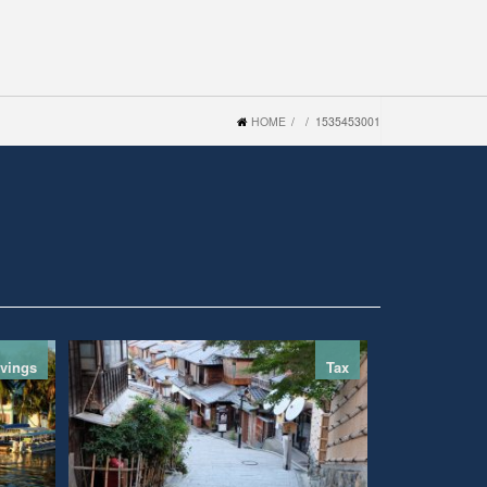
HOME
1535453001
vings
Tax