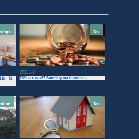
vings
Tax
2021.2.2
75% tax rate!? Stunning tax burden i…
税金・社
ration
Tax