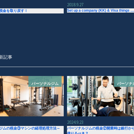
2018.9.27
Set up a company (KK) & Visa things …
税金を取り戻す！
新記事
パーソナルジム
パーソナ
2024.9.23
ジムの税金③マシンの経理処理方法～
パーソナルジムの税金②開業時は銀行か
借りるべき？