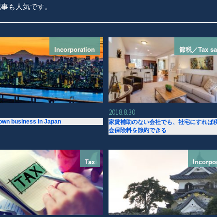
記事も人気です。
Incorporation
節税／Tax sa
2018.8.30
 own business in Japan
家賃補助のない会社でも、社宅にすれば
会保険料を節約できる
Tax
Incorpo