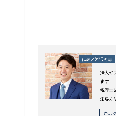
代表／岩沢将志
法人や
ます。
税理士
集客方
詳しい