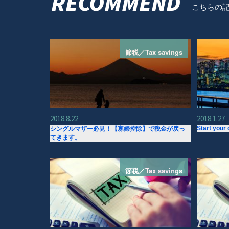
RECOMMEND
こちらの
節税／Tax savings
2018.8.22
2018.1.27
Start your
シングルマザー必見！【寡婦控除】で税金が戻っ
てきます。
節税／Tax savings