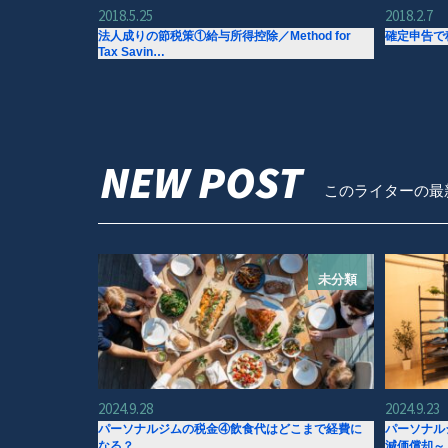
2018.5.25
2018.2.7
法人成りの節税策①給与所得控除／Method for
確定申告で
Tax Savin…
NEW POST
このライターの最
未分類
2024.9.28
2024.9.23
パーソナルジムの税金④飲食代はどこまで経費に
パーソナル
なる？
減価償却～