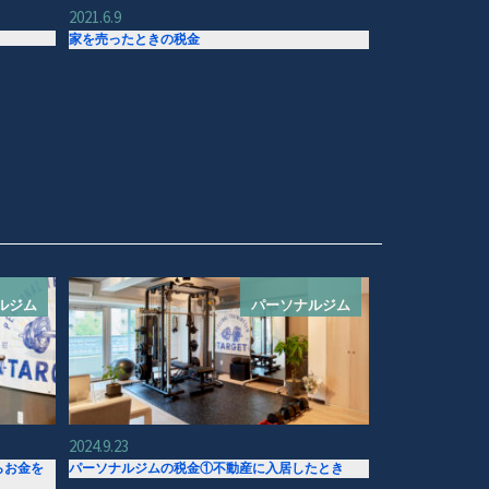
2021.6.9
家を売ったときの税金
ルジム
パーソナルジム
2024.9.23
らお金を
パーソナルジムの税金①不動産に入居したとき