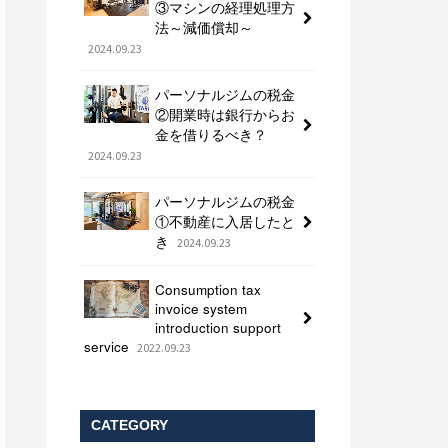
③マシンの経理処理方
法～減価償却～
2024.09.23
パーソナルジムの税金
②開業時は銀行からお
金を借りるべき？
2024.09.23
パーソナルジムの税金
①不動産に入居したと
き
2024.09.23
Consumption tax
invoice system
introduction support
service
2022.09.23
CATEGORY