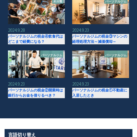
未分類
パーソナルジム
2024.9.28
2024.9.23
パーソナルジムの税金④飲食代は
パーソナルジムの税金③マシンの
どこまで経費になる？
経理処理方法～減価償却～
パーソナルジム
パーソナルジム
2024.9.23
2024.9.23
パーソナルジムの税金②開業時は
パーソナルジムの税金①不動産に
銀行からお金を借りるべき？
入居したとき
言語切り替え