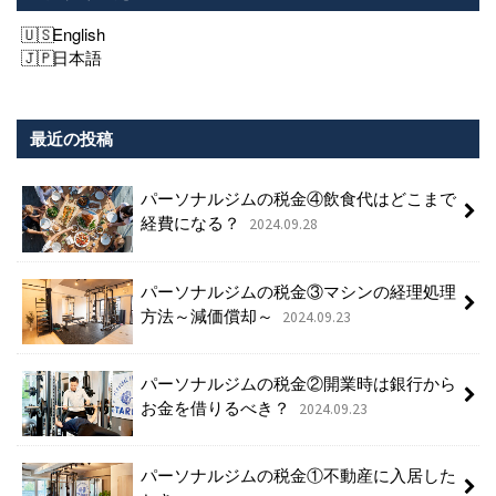
English
日本語
最近の投稿
パーソナルジムの税金④飲食代はどこまで
経費になる？
2024.09.28
パーソナルジムの税金③マシンの経理処理
方法～減価償却～
2024.09.23
パーソナルジムの税金②開業時は銀行から
お金を借りるべき？
2024.09.23
パーソナルジムの税金①不動産に入居した