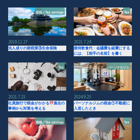
節税／Tax savings
Tax
2018.11.27
2021.7.24
法人成りの節税策③生命保険
接待飲食代・会議費を経費にする
には、【相手の名前】を書く
Tax
パーソナルジム
2021.7.23
2024.9.23
社員旅行で税金がかかる
過去の
パーソナルジムの税金①不動産に
事例から対策を考える
入居したとき
節税／Tax savings
Tax