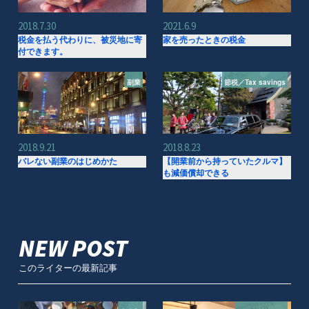
2018.7.30
2021.6.9
税金を払う代わりに、被災地に寄
家を売ったときの税金
付できます。
副業
節税／Tax savings
2018.9.21
2018.8.23
バレない副業のはじめかた
【開業前から持っていたクルマ】
も減価償却できる
NEW POST
このライターの最新記事