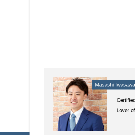
Masashi Iwasaw
Certifie
Lover of