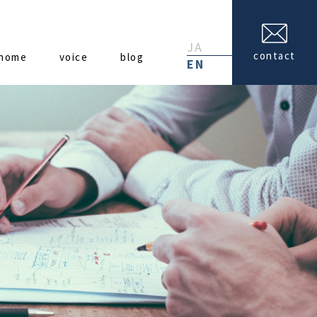
JA
contact
home
voice
blog
EN