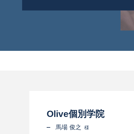
Olive個別学院
馬場 俊之
様