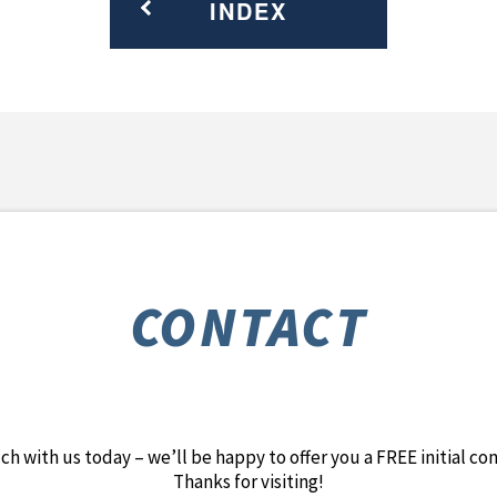
INDEX
CONTACT
ch with us today – we’ll be happy to offer you a FREE initial co
Thanks for visiting!