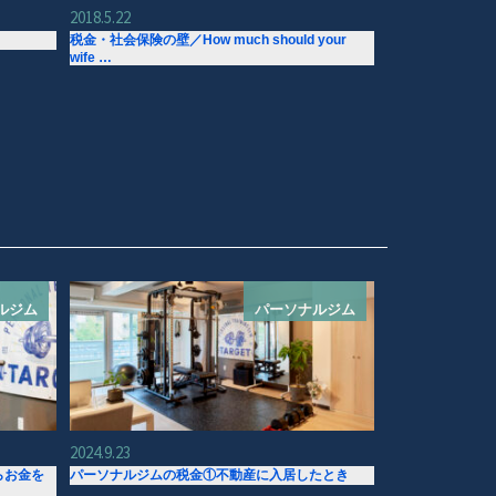
2018.5.22
税金・社会保険の壁／How much should your
wife …
ルジム
パーソナルジム
2024.9.23
らお金を
パーソナルジムの税金①不動産に入居したとき