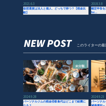
2021.6.3
2018.3.8
仮想通貨は法人と個人、どっちで持つ？【税金比
確定申告を忘れ
fai…
較】
NEW POST
このライターの最
未分類
2024.9.28
2024.9.23
パーソナルジムの税金④飲食代はどこまで経費に
パーソナル
なる？
減価償却～