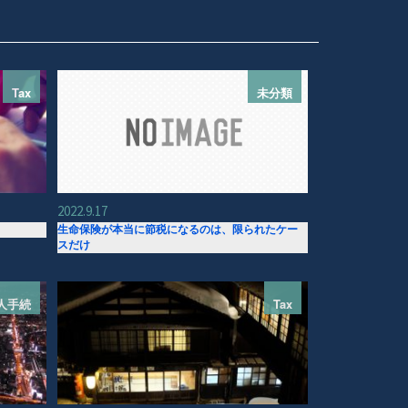
Tax
未分類
2022.9.17
生命保険が本当に節税になるのは、限られたケー
スだけ
人手続
Tax