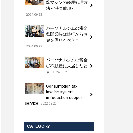
③マシンの経理処理方
法～減価償却～
2024.09.23
パーソナルジムの税金
②開業時は銀行からお
金を借りるべき？
2024.09.23
パーソナルジムの税金
①不動産に入居したと
き
2024.09.23
Consumption tax
invoice system
introduction support
service
2022.09.23
CATEGORY