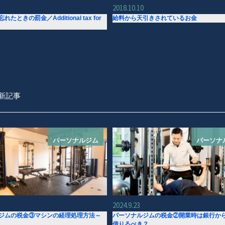
2018.10.10
たときの罰金／Additional tax for
給料から天引きされているお金
新記事
パーソナルジム
パーソナ
2024.9.23
ジムの税金③マシンの経理処理方法～
パーソナルジムの税金②開業時は銀行か
借りるべき？