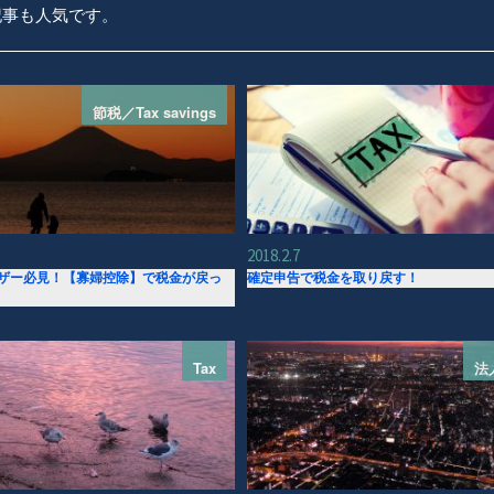
記事も人気です。
節税／Tax savings
2018.2.7
ザー必見！【寡婦控除】で税金が戻っ
確定申告で税金を取り戻す！
Tax
法