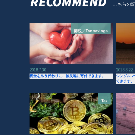
RECOMMEND
こちらの
節税／Tax savings
2018.7.30
2018.8.22
税金を払う代わりに、被災地に寄付できます。
シングルマ
てきます。
Tax