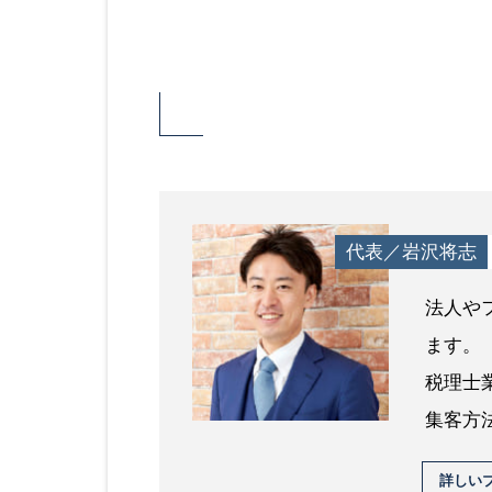
代表／岩沢将志
法人や
ます。
税理士
集客方
詳しい