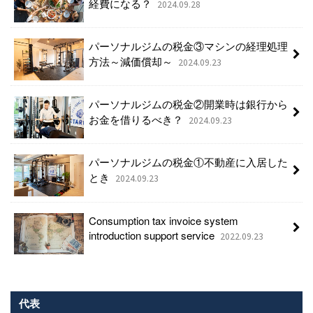
経費になる？
2024.09.28
パーソナルジムの税金③マシンの経理処理
方法～減価償却～
2024.09.23
パーソナルジムの税金②開業時は銀行から
お金を借りるべき？
2024.09.23
パーソナルジムの税金①不動産に入居した
とき
2024.09.23
Consumption tax invoice system
introduction support service
2022.09.23
代表