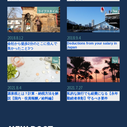
ライフスタイル
Tax
2018.8.12
2018.9.4
Deductions from your salary in
会社から徒歩2分のとこに住んで
Japan
良かったこと3つ
Tax
Tax
2021.8.4
2021.7.27
源泉税とは？計算・納税方法を解
私的な旅行でも経費になる【永年
説【国内・役員報酬／給料編】
勤続者表彰】守るべき要件