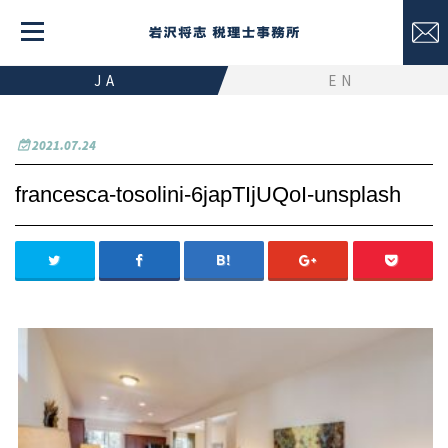
JA
EN
2021.07.24
francesca-tosolini-6japTIjUQoI-unsplash