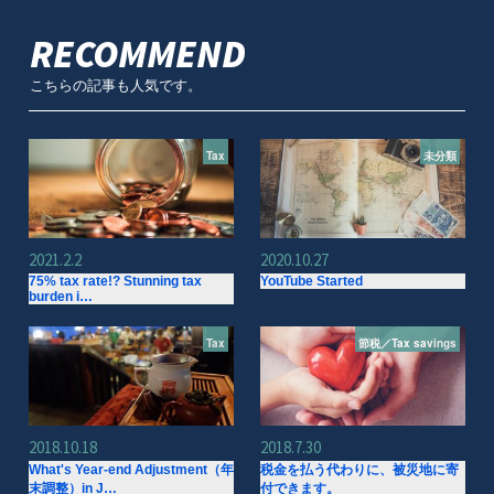
RECOMMEND
こちらの記事も人気です。
Tax
未分類
2021.2.2
2020.10.27
75% tax rate!? Stunning tax
YouTube Started
burden i…
Tax
節税／Tax savings
2018.10.18
2018.7.30
What's Year-end Adjustment（年
税金を払う代わりに、被災地に寄
末調整）in J…
付できます。