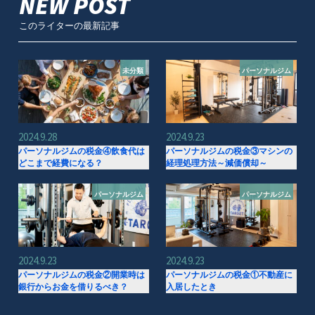
NEW POST
このライターの最新記事
未分類
パーソナルジム
2024.9.28
2024.9.23
パーソナルジムの税金④飲食代は
パーソナルジムの税金③マシンの
どこまで経費になる？
経理処理方法～減価償却～
パーソナルジム
パーソナルジム
2024.9.23
2024.9.23
パーソナルジムの税金②開業時は
パーソナルジムの税金①不動産に
銀行からお金を借りるべき？
入居したとき