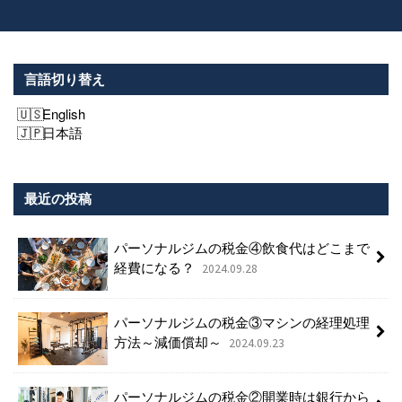
言語切り替え
English
日本語
最近の投稿
パーソナルジムの税金④飲食代はどこまで
経費になる？
2024.09.28
パーソナルジムの税金③マシンの経理処理
方法～減価償却～
2024.09.23
パーソナルジムの税金②開業時は銀行から